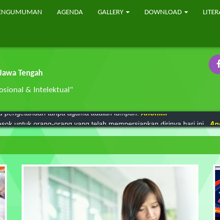
ENGUMUMAN
AGENDA
GALLERY
DOWNLOAD
LITER
 Jawa Tengah
sional & Intelektual"
mu pengetahuan tanpa agama adalah lumpuh.
Anonim
sok untuk orang-orang yang telah mempersiapkan dirinya hari ini..
An