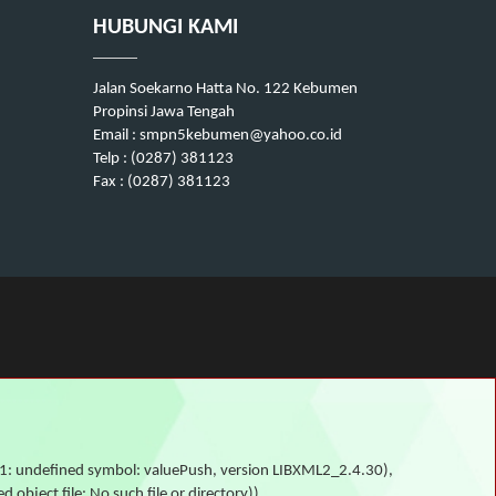
HUBUNGI KAMI
Jalan Soekarno Hatta No. 122 Kebumen
Propinsi Jawa Tengah
Email : smpn5kebumen@yahoo.co.id
Telp : (0287) 381123
Fax : (0287) 381123
o.1: undefined symbol: valuePush, version LIBXML2_2.4.30),
ject file: No such file or directory))