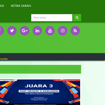
ASI
KOTAK SARAN
onim