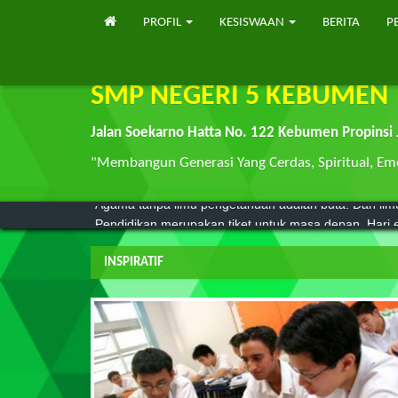
PROFIL
KESISWAAN
BERITA
P
SMP NEGERI 5 KEBUMEN
Jalan Soekarno Hatta No. 122 Kebumen Propinsi
"Membangun Generasi Yang Cerdas, Spiritual, Emo
Agama tanpa ilmu pengetahuan adalah buta. Dan il
Pendidikan merupakan tiket untuk masa depan. Hari e
INSPIRATIF