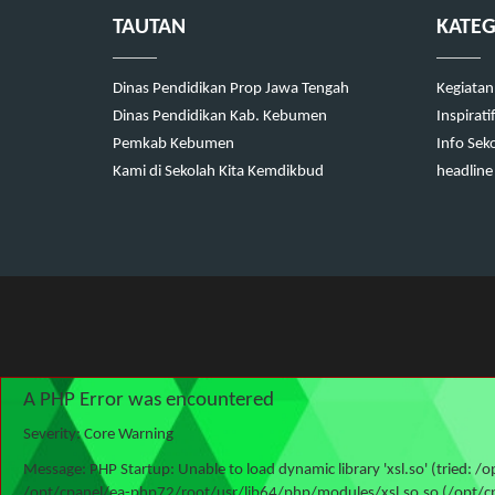
TAUTAN
KATEG
Dinas Pendidikan Prop Jawa Tengah
Kegiatan
Dinas Pendidikan Kab. Kebumen
Inspirati
Pemkab Kebumen
Info Sek
Kami di Sekolah Kita Kemdikbud
headline
A PHP Error was encountered
Severity: Core Warning
Message: PHP Startup: Unable to load dynamic library 'xsl.so' (tried:
/opt/cpanel/ea-php72/root/usr/lib64/php/modules/xsl.so.so (/opt/cpan