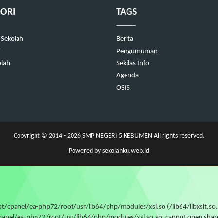
ORI
TAGS
 Sekolah
Berita
f
Pengumuman
olah
Sekilas Info
Agenda
OSIS
Copyright © 2014 - 2026
SMP NEGERI 5 KEBUMEN
All rights reserved.
Powered by
sekolahku.web.id
 /opt/cpanel/ea-php72/root/usr/lib64/php/modules/xsl.so (/lib64/libxslt.s
el/ea-php72/root/usr/lib64/php/modules/xsl.so.so: cannot open shared ob