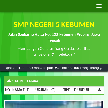
Toggle
naviga
SMP NEGERI 5 KEBUMEN
Jalan Soekarno Hatta No. 122 Kebumen Propinsi Jawa
Tengah
"Membangun Generasi Yang Cerdas, Spiritual,
Emosional & Intelektual"
kan tiket untuk masa depan. Hari esok untuk orang-orang yang telah m
MATERI PELAJARAN
NO
NAMA FILE
UKURAN (KB)
TIPE
DIUNDUH