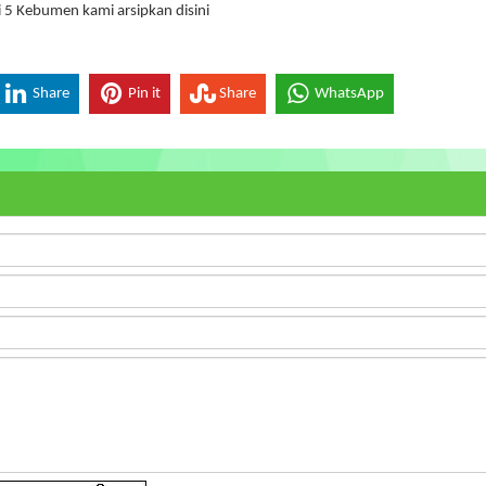
 5 Kebumen kami arsipkan disini
Share
Pin it
Share
WhatsApp