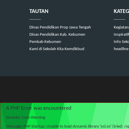
TAUTAN
KATEG
Dinas Pendidikan Prop Jawa Tengah
Kegiatan
Dinas Pendidikan Kab. Kebumen
Inspirati
Pemkab Kebumen
Info Sek
Kami di Sekolah Kita Kemdikbud
headline
A PHP Error was encountered
Severity: Core Warning
Message: PHP Startup: Unable to load dynamic library 'xsl.so' (tried: