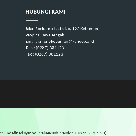
HUBUNGI KAMI
Jalan Soekarno Hatta No. 122 Kebumen
Propinsi Jawa Tengah
Email : smpn5kebumen@yahoo.co.id
Telp : (0287) 381123
Fax : (0287) 381123
o.1: undefined symbol: valuePush, version LIBXML2_2.4.30),