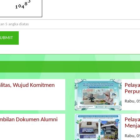
UBMIT
alitas, Wujud Komitmen
Pelay
Perpu
Rabu, 0
ambilan Dokumen Alumni
Pelay
Menja
Rabu, 0