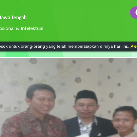
 Jawa Tengah
sional & Intelektual"
sok untuk orang-orang yang telah mempersiapkan dirinya hari ini..
An