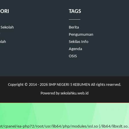
ORI
TAGS
 Sekolah
Berita
f
Pengumuman
olah
Sekilas Info
Agenda
OSIS
Copyright © 2014 - 2026
SMP NEGERI 5 KEBUMEN
All rights reserved.
Powered by
sekolahku.web.id
 /opt/cpanel/ea-php72/root/usr/lib64/php/modules/xsl.so (/lib64/libxslt.s