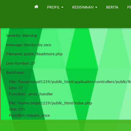
PROFIL
KESISWAAN
BERITA
P
A PHP Error was encountered
Severity: Warning
Message: Division by zero
Filename: public/Readmore.php
Line Number: 37
Backtrace:
File: /home/smpd1229/public_html/application/controllers/public
Line: 37
Function: _error_handler
File: /home/smpd1229/public_html/index.php
Line: 315
Function: require_once